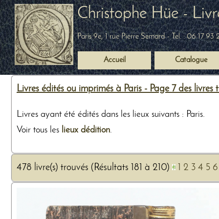
Christophe Hüe - Livr
Paris 9e, 1 rue Pierre Semard
- Tel. :
06 17 93 
Accueil
Catalogue
Livres édités ou imprimés à Paris - Page 7 des livres
Livres ayant été édités dans les lieux suivants : Paris.
Voir tous les
lieux dédition
.
478 livre(s) trouvés (Résultats 181 à 210)
1
2
3
4
5
6