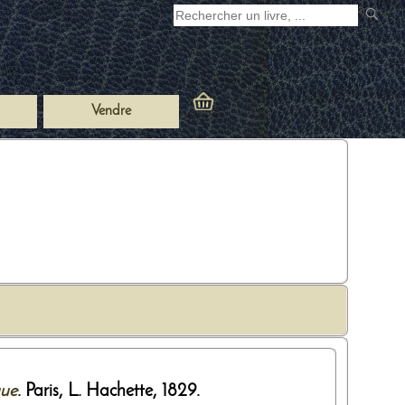
Vendre
que
. Paris,
L. Hachette
,
1829
.