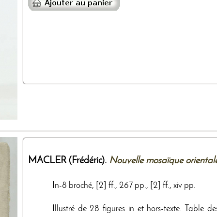
MACLER (Frédéric).
Nouvelle mosaïque oriental
In-8 broché, [2] ff., 267 pp., [2] ff., xiv pp.
Illustré de 28 figures in et hors-texte. Table d