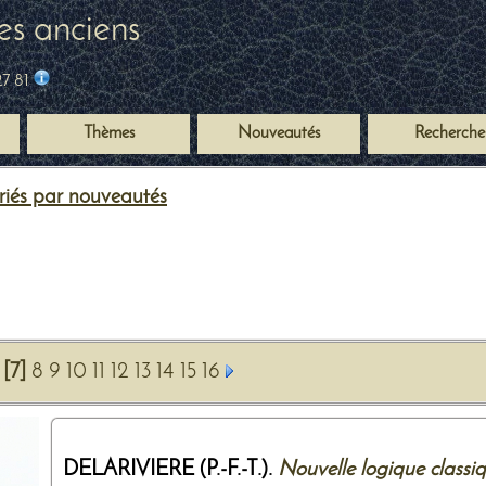
es anciens
27 81
Thèmes
Nouveautés
Recherche
 triés par nouveautés
[7]
8
9
10
11
12
13
14
15
16
DELARIVIERE (P.-F.-T.).
Nouvelle logique classi