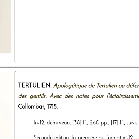
TERTULIEN.
Apologétique de Tertulien ou défen
des gentils. Avec des notes pour l'éclaircisse
Collombat
,
1715
.
In-12, demi veau, [38] ff., 260 pp., [17] ff., suiv
Seconde édition, la première au format in-12. L