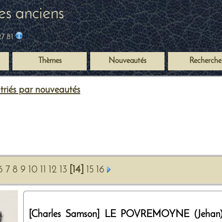
es anciens
27 81
Thèmes
Nouveautés
Recherche
s triés par nouveautés
6
7
8
9
10
11
12
13
[14]
15
16
[Charles Samson]
LE POVREMOYNE (Jehan