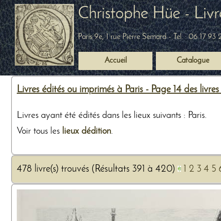
Christophe Hüe - Livr
Paris 9e, 1 rue Pierre Semard
- Tel. :
06 17 93 
Accueil
Catalogue
Livres édités ou imprimés à Paris - Page 14 des livre
Livres ayant été édités dans les lieux suivants : Paris.
Voir tous les
lieux dédition
.
478 livre(s) trouvés (Résultats 391 à 420)
1
2
3
4
5