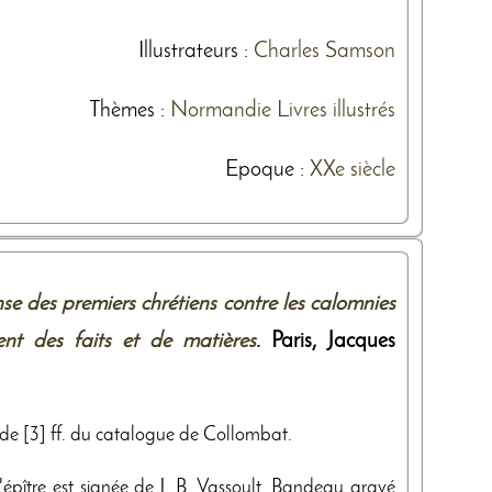
Illustrateurs
:
Charles Samson
Thèmes
:
Normandie
Livres illustrés
Epoque :
XXe siècle
se des premiers chrétiens contre les calomnies
ment des faits et de matières
. Paris,
Jacques
is de [3] ff. du catalogue de Collombat.
'épître est signée de J. B. Vassoult. Bandeau gravé