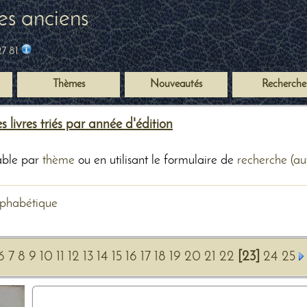
es anciens
27 81
Thèmes
Nouveautés
Recherche
 livres triés par année d'édition
table par
thème
ou en utilisant le formulaire de
recherche (aute
lphabétique
6
7
8
9
10
11
12
13
14
15
16
17
18
19
20
21
22
[23]
24
25