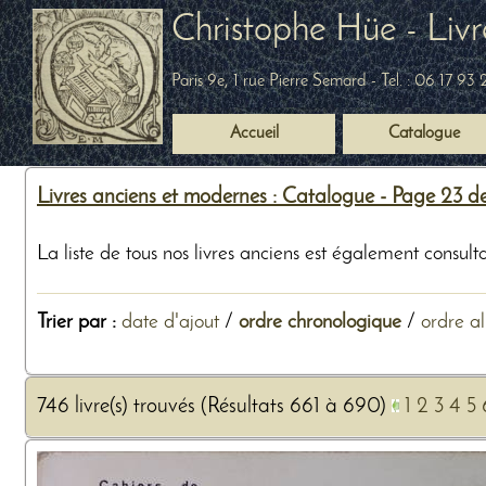
Christophe Hüe - Livr
Paris 9e, 1 rue Pierre Semard
- Tel. :
06 17 93 
Accueil
Catalogue
Livres anciens et modernes : Catalogue - Page 23 des
La liste de tous nos livres anciens est également consul
Trier par :
date d'ajout
/
ordre chronologique
/
ordre a
746 livre(s) trouvés (Résultats 661 à 690)
1
2
3
4
5