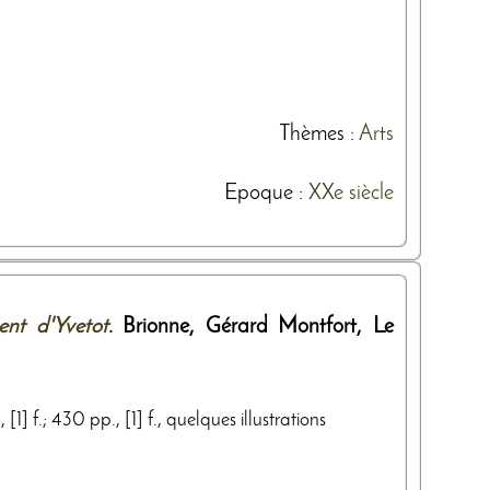
Thèmes
:
Arts
Epoque :
XXe siècle
ent d'Yvetot
. Brionne,
Gérard Montfort, Le
 [1] f.; 430 pp., [1] f., quelques illustrations