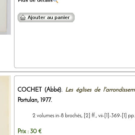
COCHET (Abbé).
Les églises de l'arrondissem
Portulan
,
1977
.
2 volumes in-8 brochés, [2] ff., vii-[1]-369-[1] pp.,
Prix :
30 €