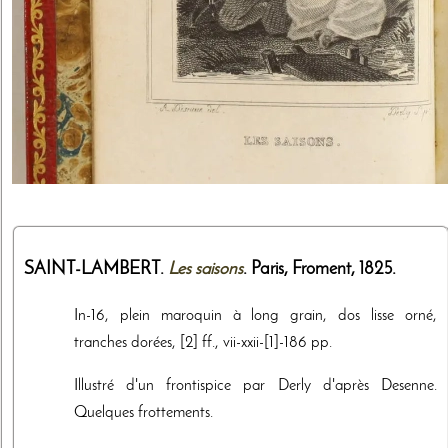
SAINT-LAMBERT.
Les saisons
. Paris,
Froment
,
1825
.
In-16, plein maroquin à long grain, dos lisse orné,
tranches dorées, [2] ff., vii-xxii-[1]-186 pp.
Illustré d'un frontispice par Derly d'après Desenne.
Quelques frottements.