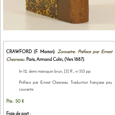
CRAWFORD (F. Marion).
Zoroastre. Préface par Ernest
Chesneau
. Paris,
Armand Colin
,
(Vers 1887)
.
In-12, demi maroquin brun, [3] ff., vi-353 pp.
Préface par Ernest Chesneau. Traduction française peu
courante.
Prix :
50 €
Frais de port :