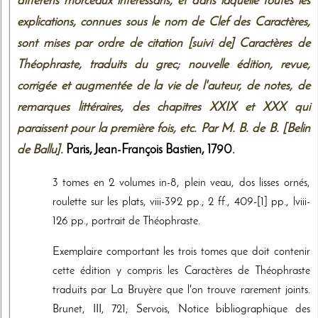
différens morceaux intéressans, et dans laquelle toutes les
explications, connues sous le nom de Clef des Caractères,
sont mises par ordre de citation [suivi de] Caractères de
Théophraste, traduits du grec; nouvelle édition, revue,
corrigée et augmentée de la vie de l'auteur, de notes, de
remarques littéraires, des chapitres XXIX et XXX qui
paraissent pour la première fois, etc. Par M. B. de B. [Belin
de Ballu]
. Paris,
Jean-François Bastien
,
1790
.
3 tomes en 2 volumes in-8, plein veau, dos lisses ornés,
roulette sur les plats, viii-392 pp.; 2 ff., 409-[1] pp., lviii-
126 pp., portrait de Théophraste.
Exemplaire comportant les trois tomes que doit contenir
cette édition y compris les Caractères de Théophraste
traduits par La Bruyère que l'on trouve rarement joints.
Brunet, III, 721; Servois, Notice bibliographique des