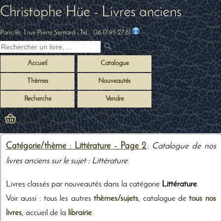
Christophe Hüe - Livres anciens
Paris 9e, 1 rue Pierre Semard
- Tel. :
06 17 93 27 81
Accueil
Catalogue
Thèmes
Nouveautés
Recherche
Vendre
Catégorie/thème : Littérature - Page 2
:
Catalogue de nos
livres anciens sur le sujet : Littérature
.
Livres classés par nouveautés dans la catégorie
Littérature
.
Voir aussi : tous les autres
thèmes/sujets
, catalogue de
tous nos
livres
, accueil de la
librairie
.