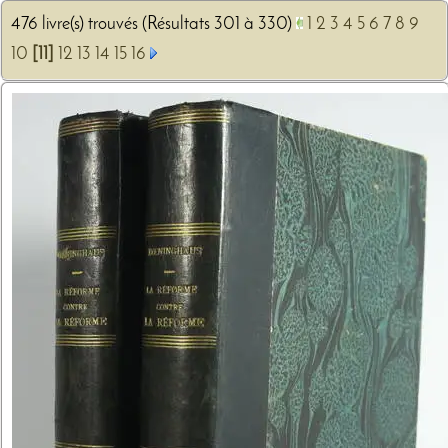
476 livre(s) trouvés (Résultats 301 à 330)
1
2
3
4
5
6
7
8
9
10
[11]
12
13
14
15
16