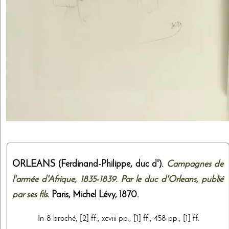
ORLEANS (Ferdinand-Philippe, duc d').
Campagnes de
l'armée d'Afrique, 1835-1839. Par le duc d'Orleans, publié
par ses fils
. Paris,
Michel Lévy
,
1870
.
In-8 broché, [2] ff., xcviii pp., [1] ff., 458 pp., [1] ff.