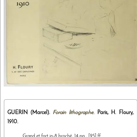
GUERIN (Marcel).
Forain lithographe
. Paris,
H. Floury
,
1910
.
Grand et fort in-8 broché, 14 pp., [95] ff.