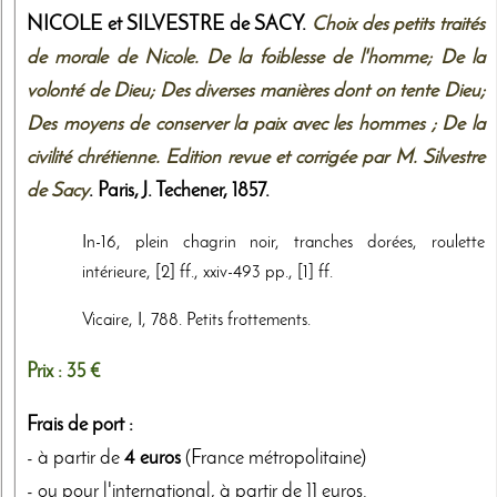
NICOLE et SILVESTRE de SACY.
Choix des petits traités
de morale de Nicole. De la foiblesse de l'homme; De la
volonté de Dieu; Des diverses manières dont on tente Dieu;
Des moyens de conserver la paix avec les hommes ; De la
civilité chrétienne. Edition revue et corrigée par M. Silvestre
de Sacy
. Paris,
J. Techener
,
1857
.
In-16, plein chagrin noir, tranches dorées, roulette
intérieure, [2] ff., xxiv-493 pp., [1] ff.
Vicaire, I, 788. Petits frottements.
Prix :
35 €
Frais de port :
- à partir de
4 euros
(France métropolitaine)
- ou pour l'international, à partir de 11 euros.