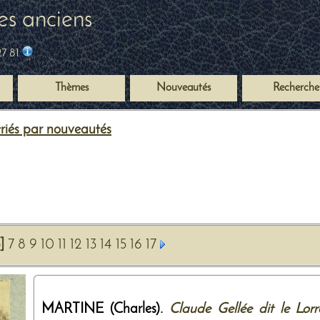
es anciens
27 81
Thèmes
Nouveautés
Recherche
 triés par nouveautés
]
7
8
9
10
11
12
13
14
15
16
17
MARTINE (Charles).
Claude Gellée dit le Lor