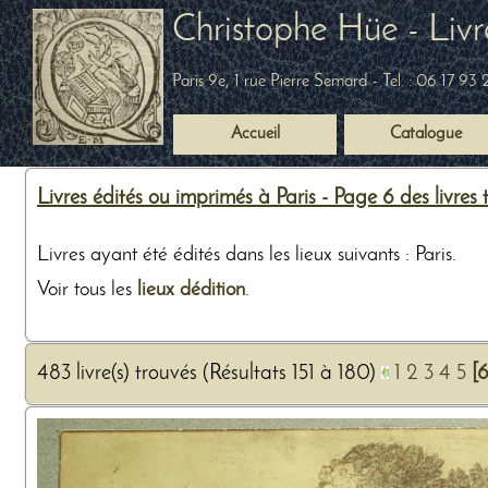
Christophe Hüe - Livr
Paris 9e, 1 rue Pierre Semard
- Tel. :
06 17 93 
Accueil
Catalogue
Livres édités ou imprimés à Paris - Page 6 des livres
Livres ayant été édités dans les lieux suivants : Paris.
Voir tous les
lieux dédition
.
483 livre(s) trouvés (Résultats 151 à 180)
1
2
3
4
5
[6