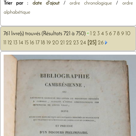
Trier par :
date d'ajout
/
ordre chronologique
/
ordre
alphabétique
761 livre(s) trouvés (Résultats 721 à 750)
1
2
3
4
5
6
7
8
9
10
11
12
13
14
15
16
17
18
19
20
21
22
23
24
[25]
26