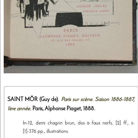
SAINT MÔR (Guy de).
Paris sur scène. Saison 1886-1887,
1ère année
. Paris,
Alphonse Piaget
,
1888
.
In-12, demi chagrin brun, dos à faux nerfs, [2] ff., ii-
[1]-376 pp., illustrations.