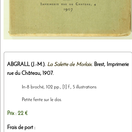
ABGRALL (J.-M.).
La Salette de Morlaix
. Brest,
Imprimerie
rue du Château
,
1907
.
In-8 broché, 102 pp., [1] f., 5 illustrations
Petite fente sur le dos.
Prix :
22 €
Frais de port :