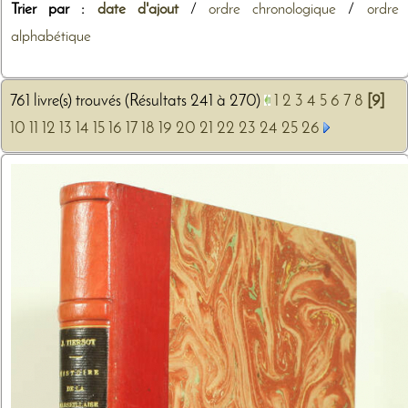
Trier par :
date d'ajout
/
ordre chronologique
/
ordre
alphabétique
761 livre(s) trouvés (Résultats 241 à 270)
1
2
3
4
5
6
7
8
[9]
10
11
12
13
14
15
16
17
18
19
20
21
22
23
24
25
26