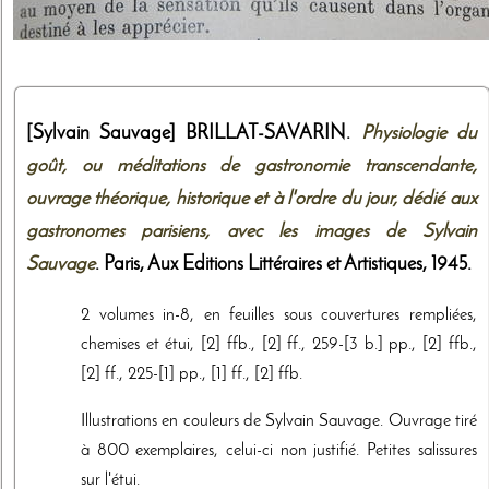
[Sylvain Sauvage]
BRILLAT-SAVARIN.
Physiologie du
goût, ou méditations de gastronomie transcendante,
ouvrage théorique, historique et à l'ordre du jour, dédié aux
gastronomes parisiens, avec les images de Sylvain
Sauvage
. Paris,
Aux Editions Littéraires et Artistiques
,
1945
.
2 volumes in-8, en feuilles sous couvertures rempliées,
chemises et étui, [2] ffb., [2] ff., 259-[3 b.] pp., [2] ffb.,
[2] ff., 225-[1] pp., [1] ff., [2] ffb.
Illustrations en couleurs de Sylvain Sauvage. Ouvrage tiré
à 800 exemplaires, celui-ci non justifié. Petites salissures
sur l'étui.