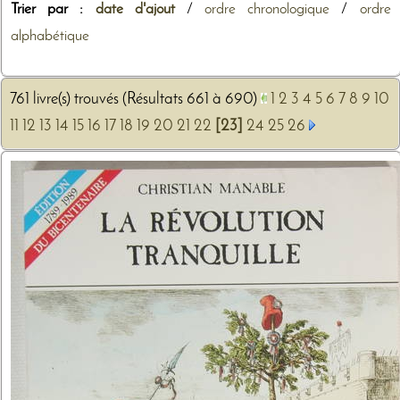
Trier par :
date d'ajout
/
ordre chronologique
/
ordre
alphabétique
761 livre(s) trouvés (Résultats 661 à 690)
1
2
3
4
5
6
7
8
9
10
11
12
13
14
15
16
17
18
19
20
21
22
[23]
24
25
26