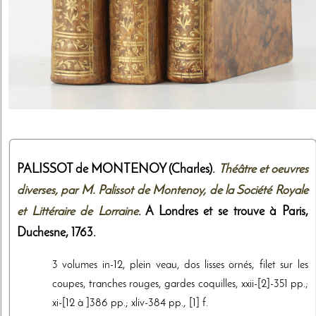
PALISSOT de MONTENOY (Charles).
Théâtre et oeuvres
diverses, par M. Palissot de Montenoy, de la Société Royale
et Littéraire de Lorraine
. A Londres et se trouve à Paris,
Duchesne
,
1763
.
3 volumes in-12, plein veau, dos lisses ornés, filet sur les
coupes, tranches rouges, gardes coquilles, xxii-[2]-351 pp.;
xi-[12 à ]386 pp.; xliv-384 pp., [1] f.