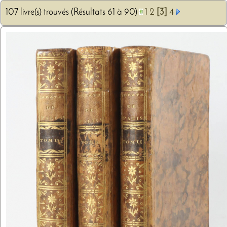
107 livre(s) trouvés (Résultats 61 à 90)
1
2
[3]
4