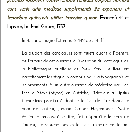
practica rationem conservandae sanitatis corporis humani
cum variis artis medicae supplementis ita exponens ut
lectoribus quibusvis utiliter inservire queat
. Francofurti et
Lipsiae,
Io. Frid. Gaum
,
1757
.
In-4, cartonnage d'attente, 8-442 pp., [4] ff.
La plupart des catalogues sont muets quant à l'identité
de l'auteur de cet ouvrage à l'exception du catalogue de
la bibliothèque publique de New York. Le livre est
parfaitement identique, y compris pour la typographie et
les ornements, à un autre ouvrage de médecine paru en
1753 à Steyr (Styrae) en Autriche, "Medicus sui ipsius
theoreticus practicus" dont le feuillet de titre donne le
nom de l'auteur, Johann Caspar Heyrenbach. Notre
édition a renouvelé le titre, fait disparaître le nom de
l'auteur, ne reprend pas les feuillets liminaires contenant