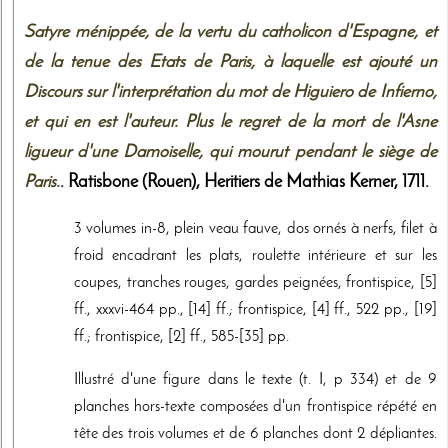
Satyre ménippée, de la vertu du catholicon d'Espagne, et
de la tenue des Etats de Paris, à laquelle est ajouté un
Discours sur l'interprétation du mot de Higuiero de Infierno,
et qui en est l'auteur. Plus le regret de la mort de l'Asne
ligueur d'une Damoiselle, qui mourut pendant le siège de
Paris.
. Ratisbone (Rouen),
Heritiers de Mathias Kerner
,
1711
.
3 volumes in-8, plein veau fauve, dos ornés à nerfs, filet à
froid encadrant les plats, roulette intérieure et sur les
coupes, tranches rouges, gardes peignées, frontispice, [5]
ff., xxxvi-464 pp., [14] ff.; frontispice, [4] ff., 522 pp., [19]
ff.; frontispice, [2] ff., 585-[35] pp.
Illustré d'une figure dans le texte (t. I, p 334) et de 9
planches hors-texte composées d'un frontispice répété en
tête des trois volumes et de 6 planches dont 2 dépliantes.