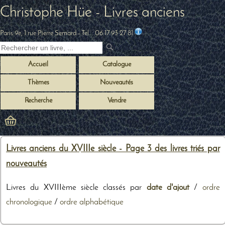
Christophe Hüe - Livres anciens
Paris 9e, 1 rue Pierre Semard
- Tel. :
06 17 93 27 81
Accueil
Catalogue
Thèmes
Nouveautés
Recherche
Vendre
Livres anciens du XVIIIe siècle - Page 3 des livres triés par
nouveautés
Livres du XVIIIème siècle classés par
date d'ajout
/
ordre
chronologique
/
ordre alphabétique