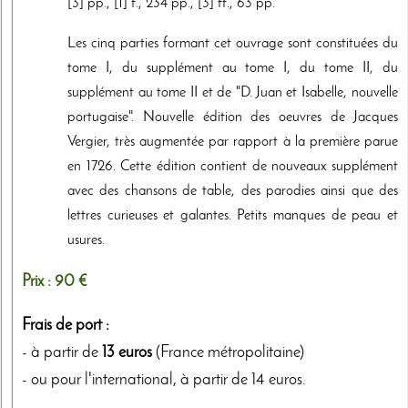
[3] pp., [1] f., 234 pp., [3] ff., 63 pp.
Les cinq parties formant cet ouvrage sont constituées du
tome I, du supplément au tome I, du tome II, du
supplément au tome II et de "D. Juan et Isabelle, nouvelle
portugaise". Nouvelle édition des oeuvres de Jacques
Vergier, très augmentée par rapport à la première parue
en 1726. Cette édition contient de nouveaux supplément
avec des chansons de table, des parodies ainsi que des
lettres curieuses et galantes. Petits manques de peau et
usures.
Prix :
90 €
Frais de port :
- à partir de
13 euros
(France métropolitaine)
- ou pour l'international, à partir de 14 euros.