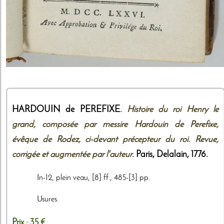
HARDOUIN de PEREFIXE.
Histoire du roi Henry le
grand, composée par messire Hardouin de Perefixe,
évêque de Rodez, ci-devant précepteur du roi. Revue,
corrigée et augmentée par l'auteur
. Paris,
Delalain
,
1776
.
In-12, plein veau, [8] ff., 485-[3] pp.
Usures.
Prix :
35 €