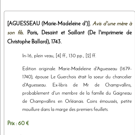
[AGUESSEAU (Marie-Madeleine d')].
Avis d'une mère à
son fils
. Paris,
Desaint et Saillant (De l'imprimerie de
Christophe Ballard)
,
1743
.
In-16, plein veau, [4] ff., 130 pp., [2] ff.
Edition originale. Marie-Madeleine d'Aguesseau (1679-
1740), épouse Le Guerchois était la soeur du chancelier
d'Aguesseau. Ex-libris de Mr de Champvallins,
probablement d'un membre de la famille du Gaigneau
de Champvallins en Orléanais. Coins émoussés, petite
mouillure dans la marge des premiers feuillets.
Prix :
60 €