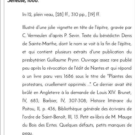
Seneuse
,
1688
.
In-12, plein veau, [28] ff., 310 pp., [19] ff.
Illustré d'une jolie vignette en tête de l'épitre, gravée par
C. Vermeulen d'après P. Sevin. Texte du bénédictin Denis
de Sainte-Marthe, dont le nom se voit à la fin de l'épître,
et qui contient plusieurs extraits d'une publication du
presbytérien Guillaume Prynn. Ouvrage assez rare publié
peu après la révocation de l'édit de Nantes et qui répond
à un livre paru vers 1686 sous le titre de "Plaintes des
protestans, cruellement opprimés ...". Ce dernier avait été
brûlé en Angleterre à la demande de Louis XIV. Brunet,
IV, 683; Barbier, IV, 307-308; Histoire littéraire du
Poitou, II, p. 436; Bibliothèque générale des écrivains de
l'ordre de Saint-Benoît, III, 13. Petit ex-libris de M. Mauge
du Bois des Entes. Quelques défauts, petits manques de
peau.