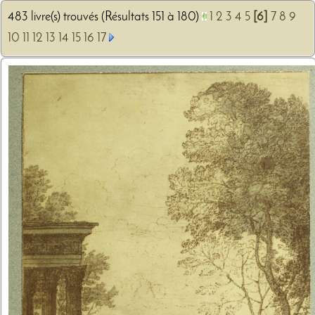
483 livre(s) trouvés (Résultats 151 à 180)
1
2
3
4
5
[6]
7
8
9
10
11
12
13
14
15
16
17