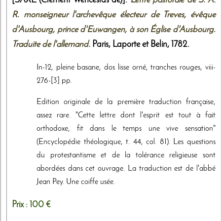
[SAXE (Clément Wenceslas de)].
Lettre pastorale de S. A.
R. monseigneur l'archevêque électeur de Treves, évêque
d'Ausbourg, prince d'Euwangen, à son Église d'Ausbourg.
Traduite de l'allemand
. Paris,
Laporte et Belin
,
1782
.
In-12, pleine basane, dos lisse orné, tranches rouges, viii-
276-[3] pp.
Edition originale de la première traduction française,
assez rare. "Cette lettre dont l'esprit est tout à fait
orthodoxe, fit dans le temps une vive sensation"
(Encyclopédie théologique, t. 44, col. 81). Les questions
du protestantisme et de la tolérance religieuse sont
abordées dans cet ouvrage. La traduction est de l'abbé
Jean Pey. Une coiffe usée.
Prix :
100 €