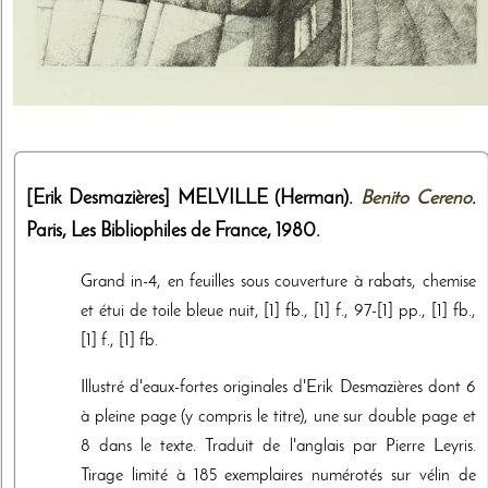
[Erik Desmazières]
MELVILLE (Herman).
Benito Cereno
.
Paris,
Les Bibliophiles de France
,
1980
.
Grand in-4, en feuilles sous couverture à rabats, chemise
et étui de toile bleue nuit, [1] fb., [1] f., 97-[1] pp., [1] fb.,
[1] f., [1] fb.
Illustré d'eaux-fortes originales d'Erik Desmazières dont 6
à pleine page (y compris le titre), une sur double page et
8 dans le texte. Traduit de l'anglais par Pierre Leyris.
Tirage limité à 185 exemplaires numérotés sur vélin de