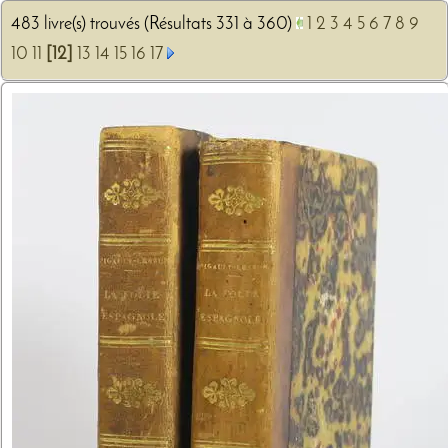
483 livre(s) trouvés (Résultats 331 à 360)
1
2
3
4
5
6
7
8
9
10
11
[12]
13
14
15
16
17