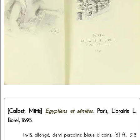
[Calbet, Mittis]
Egyptiens et sémites
. Paris,
Librairie L.
Borel
,
1895
.
In-12 allongé, demi percaline bleue à coins, [6] ff., 318