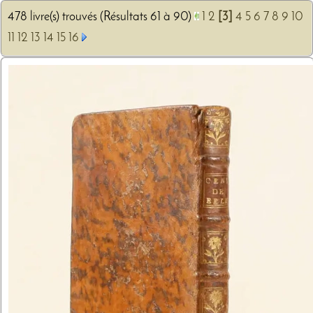
478 livre(s) trouvés (Résultats 61 à 90)
1
2
[3]
4
5
6
7
8
9
10
11
12
13
14
15
16