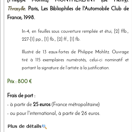
[Philippe Mohlitz]
MONTHERLANT (de Henry).
Thrasylle
. Paris,
Les Bibliophiles de l'Automobile Club de
France
,
1998
.
In-4, en feuilles sous couverture rempliée et étui, [2] ffb.,
227-[1] pp., [1] fb., [2] ff., [1] fb.
Illustré de 13 eaux-fortes de Philippe Mohlitz. Ouvrage
tiré à 115 exemplaires numérotés, celui-ci nominatif et
portant la signature de l’artiste à la justification.
Prix :
800 €
Frais de port :
- à partir de
25 euros
(France métropolitaine)
- ou pour l'international, à partir de 26 euros.