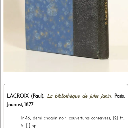
LACROIX (Paul).
La bibliothèque de Jules Janin
. Paris,
Jouaust
,
1877
.
In-16, demi chagrin noir, couvertures conservées, [2] ff.,
51-[1] pp.